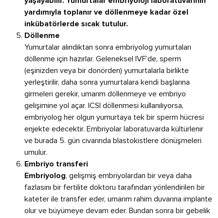
yaşayabilir. Yumurtalar embriyoloji laboratuvarının
yardımıyla toplanır ve döllenmeye kadar özel
inkübatörlerde sıcak tutulur.
Döllenme
Yumurtalar alındıktan sonra embriyolog yumurtaları
döllenme için hazırlar. Geleneksel IVF’de, sperm
(eşinizden veya bir donörden) yumurtalarla birlikte
yerleştirilir, daha sonra yumurtalara kendi başlarına
girmeleri gerekir, umarım döllenmeye ve embriyo
gelişimine yol açar. ICSI döllenmesi kullanılıyorsa,
embriyolog her olgun yumurtaya tek bir sperm hücresi
enjekte edecektir. Embriyolar laboratuvarda kültürlenir
ve burada 5. gün civarında blastokistlere dönüşmeleri
umulur.
Embriyo transferi
, gelişmiş embriyolardan bir veya daha
Embriyolog
fazlasını bir fertilite doktoru tarafından yönlendirilen bir
kateter ile transfer eder, umarım rahim duvarına implante
olur ve büyümeye devam eder. Bundan sonra bir gebelik