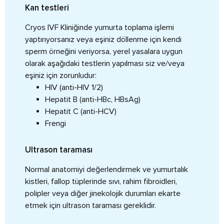
Kan testleri
Cryos IVF Kliniğinde yumurta toplama işlemi
yaptırıyorsanız veya eşiniz döllenme için kendi
sperm örneğini veriyorsa, yerel yasalara uygun
olarak aşağıdaki testlerin yapılması siz ve/veya
eşiniz için zorunludur:
HIV (anti-HIV 1/2)
Hepatit B (anti-HBc, HBsAg)
Hepatit C (anti-HCV)
Frengi
Ultrason taraması
Normal anatomiyi değerlendirmek ve yumurtalık
kistleri, fallop tüplerinde sıvı, rahim fibroidleri,
polipler veya diğer jinekolojik durumları ekarte
etmek için ultrason taraması gereklidir.