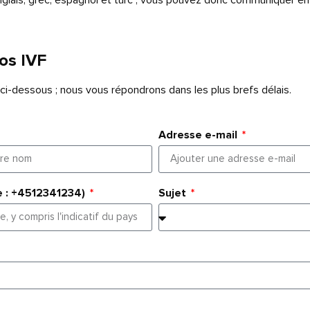
nglais, grec, espagnol et turc ; vous pouvez donc communiquer en
yos IVF
t ci-dessous ; nous vous répondrons dans les plus brefs délais.
Adresse e-mail
e : +4512341234)
Sujet