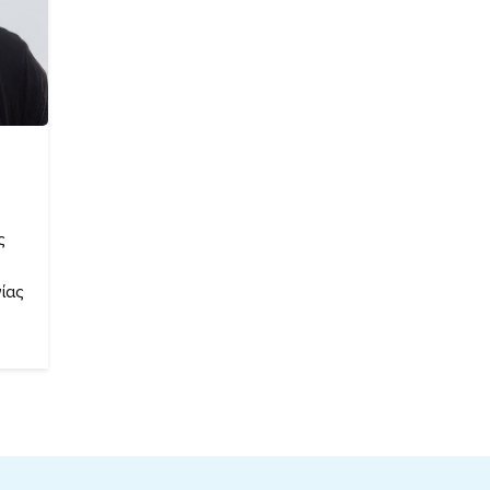
ς
ίας